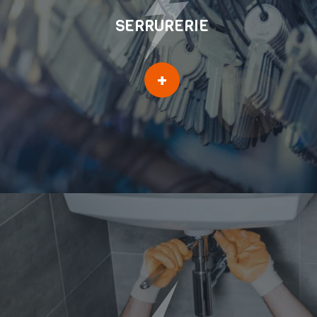
SERRURERIE
Ouverture de porte
+
Réparation de serrure
Réparation après
cambriolage
Installation volet métalique