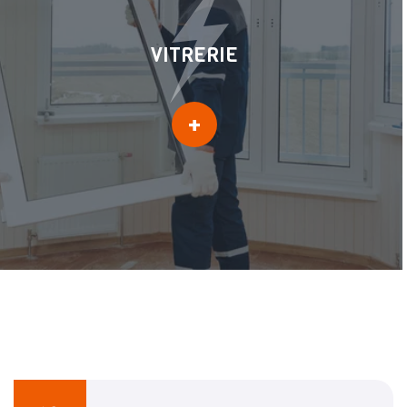
VITRERIE
Dépannage vitrerie
+
Réparation vitrerie
Menuiserie PVC
Remplacement vitrage
cassée