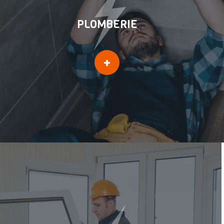
PLOMBERIE
Dépannage chauffe eau
+
Débouchage canalisation &
WC
Réparation robinetterie
Recherche de fuite